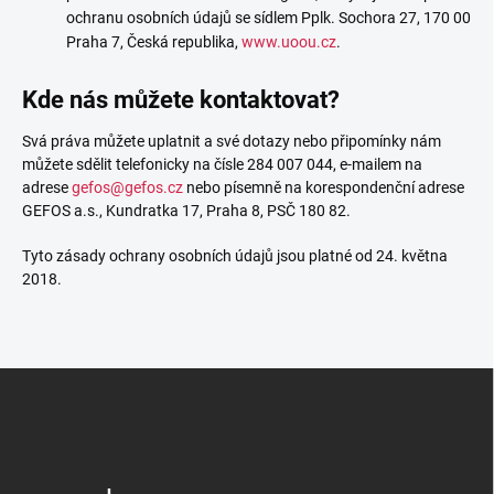
ochranu osobních údajů se sídlem Pplk. Sochora 27, 170 00
Praha 7, Česká republika,
www.uoou.cz
.
Kde nás můžete kontaktovat?
Svá práva můžete uplatnit a své dotazy nebo připomínky nám
můžete sdělit telefonicky na čísle 284 007 044, e-mailem na
adrese
gefos@gefos.cz
nebo písemně na korespondenční adrese
GEFOS a.s., Kundratka 17, Praha 8, PSČ 180 82.
Tyto zásady ochrany osobních údajů jsou platné od 24. května
2018.
Z
á
p
a
t