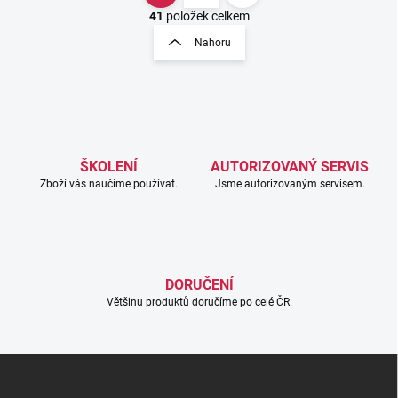
v
t
41
položek celkem
l
r
Nahoru
á
á
d
n
a
k
c
o
í
p
v
r
á
v
ŠKOLENÍ
AUTORIZOVANÝ SERVIS
n
k
Zboží vás naučíme používat.
Jsme autorizovaným servisem.
í
y
v
ý
p
i
s
DORUČENÍ
u
Většinu produktů doručíme po celé ČR.
Z
á