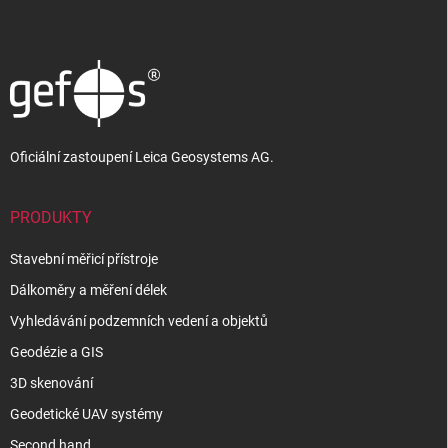
p
a
t
í
Oficiální zastoupení Leica Geosystems AG.
PRODUKTY
Stavební měřicí přístroje
Dálkoměry a měření délek
Vyhledávání podzemních vedení a objektů
Geodézie a GIS
3D skenování
Geodetické UAV systémy
Second hand