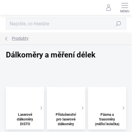
Přejít
na
obsah
Hledat
Produkty
Dálkoměry a měření délek
Laserové
Příslušenství
Pásma a
dálkoměry
pro laserové
trasoměry
DISTO
dálkoměry
(měřicí kolečka)