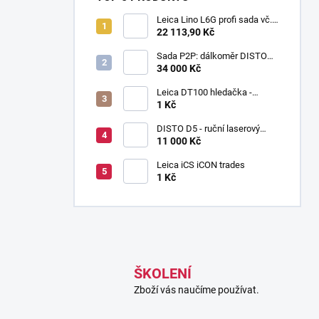
Leica Lino L6G profi sada vč.
detektoru, stativu, latě a
22 113,90 Kč
pojistného lanka
Sada P2P: dálkoměr DISTO
X6, adaptér DST360X a stativ
34 000 Kč
TRI120 v kufru
Leica DT100 hledačka -
vyhledávací sada
1 Kč
DISTO D5 - ruční laserový
dálkoměr
11 000 Kč
Leica iCS iCON trades
1 Kč
ŠKOLENÍ
Zboží vás naučíme používat.