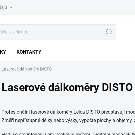
dajů
Hledat
NKY
KONTAKTY
Laserové dálkoměry DISTO
Laserové dálkoměry DISTO
Profesionální laserové dálkoměry Leica DISTO představují mo
Změří nepřístupné délky nebo výšky, vypočte plochy a objemy, 
Hodí se pro interiéry i pro venkovní měření. Digitální hledáček