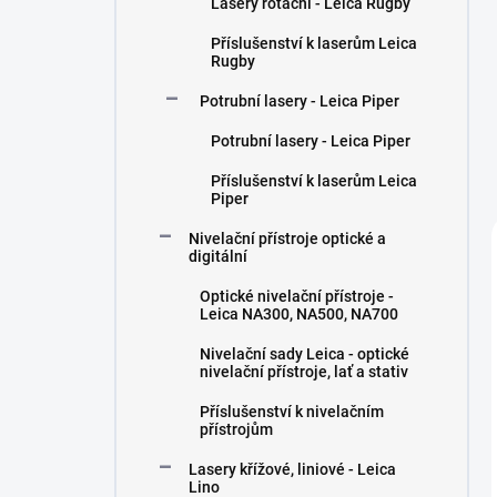
Lasery rotační - Leica Rugby
í
p
Příslušenství k laserům Leica
a
Rugby
n
Potrubní lasery - Leica Piper
e
l
Potrubní lasery - Leica Piper
Příslušenství k laserům Leica
Piper
Nivelační přístroje optické a
digitální
Optické nivelační přístroje -
Leica NA300, NA500, NA700
Nivelační sady Leica - optické
nivelační přístroje, lať a stativ
Příslušenství k nivelačním
přístrojům
Lasery křížové, liniové - Leica
Lino