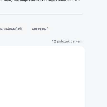
RODÁVANĚJŠÍ
ABECEDNĚ
12
položek celkem
986858
950908
SKLADEM
KLADEM
(>5 KS)
(>5 KS)