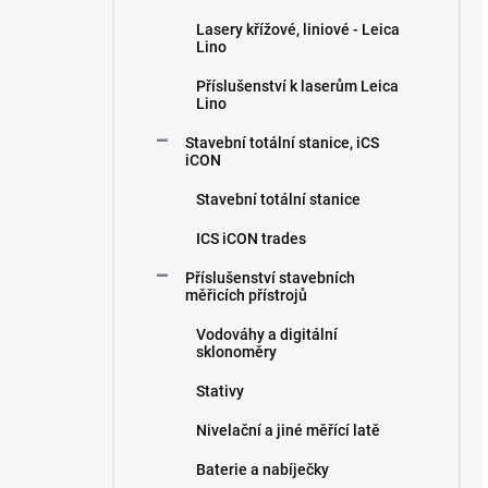
Lasery křížové, liniové - Leica
Lino
Příslušenství k laserům Leica
Lino
Stavební totální stanice, iCS
iCON
Stavební totální stanice
ICS iCON trades
Příslušenství stavebních
měřicích přístrojů
Vodováhy a digitální
sklonoměry
Stativy
Nivelační a jiné měřící latě
Baterie a nabíječky