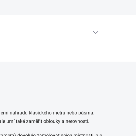
PRÁZDNÝ KOŠÍK
NÁKUPNÍ
KOŠÍK
derní náhradu klasického metru nebo pásma.
ale umí také zaměřit oblouky a nerovnosti.
 (kamera) dovoluje zaměřovat nejen místnosti, ale