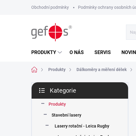
Přejít
Obchodní podmínky
Podmínky ochrany osobních ú
na
obsah
PRODUKTY
O NÁS
SERVIS
NOVI
Domů
Produkty
Dálkoměry a měření délek
P
Kategorie
o
Přeskočit
s
kategorie
t
Produkty
r
Stavební lasery
a
n
Lasery rotační - Leica Rugby
n