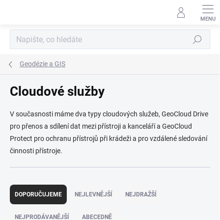
Přejít
na
obsah
Hledat
Geodézie a GIS
Cloudové služby
V současnosti máme dva typy cloudových služeb, GeoCloud Drive
pro přenos a sdílení dat mezi přístroji a kanceláří a GeoCloud
Protect pro ochranu přístrojů při krádeži a pro vzdálené sledování
činnosti přístroje.
Ř
a
DOPORUČUJEME
NEJLEVNĚJŠÍ
NEJDRAŽŠÍ
z
e
NEJPRODÁVANĚJŠÍ
ABECEDNĚ