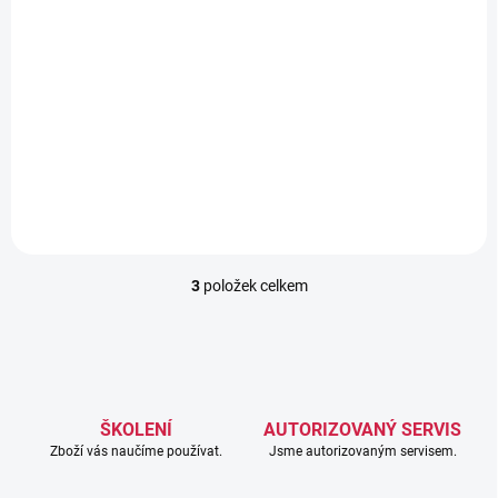
4 356 Kč včetně DPH
Do košíku
GeoCloud Drive - základní
roční zápisné - 1. uživatel, 25
GB úložného prostoru
3
položek celkem
O
v
l
á
d
a
c
ŠKOLENÍ
AUTORIZOVANÝ SERVIS
í
Zboží vás naučíme používat.
Jsme autorizovaným servisem.
p
r