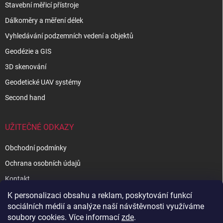
Stavební měřicí přístroje
Dálkoměry a měření délek
Vyhledávání podzemních vedení a objektů
Geodézie a GIS
3D skenování
Geodetické UAV systémy
Second hand
UŽITEČNÉ ODKAZY
Obchodní podmínky
Ochrana osobních údajů
Kontakt
Autorizovaný servis
K personalizaci obsahu a reklam, poskytování funkcí
sociálních médií a analýze naší návštěvnosti využíváme
O nás
soubory cookies. Více informací
zde
.