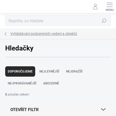
Přejít
na
obsah
Hledat
Vyhledávání podzemních vedení a objektů
Hledačky
Ř
a
DOPORUČUJEME
NEJLEVNĚJŠÍ
NEJDRAŽŠÍ
z
e
NEJPRODÁVANĚJŠÍ
ABECEDNĚ
n
í
8
položek celkem
p
r
OTEVŘÍT FILTR
o