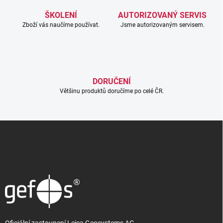
a
c
ŠKOLENÍ
AUTORIZOVANÝ SERVIS
í
Zboží vás naučíme používat.
Jsme autorizovaným servisem.
p
r
v
k
y
v
DORUČENÍ
ý
Většinu produktů doručíme po celé ČR.
p
i
s
Z
u
á
p
a
t
í