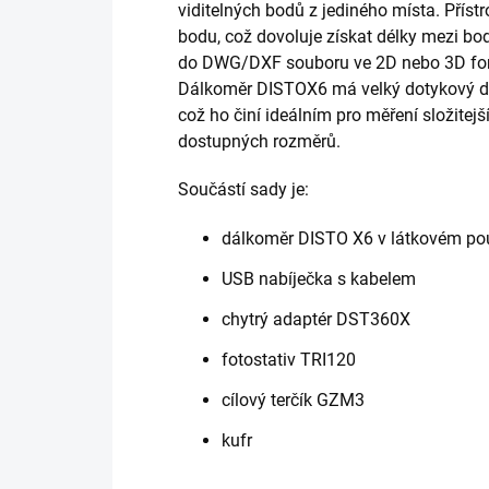
viditelných bodů z jediného místa. Přístr
bodu, což dovoluje získat délky mezi bo
do DWG/DXF souboru ve 2D nebo 3D fo
Dálkoměr DISTOX6 má velký dotykový disp
což ho činí ideálním pro měření složitejš
dostupných rozměrů.
Součástí sady je:
dálkoměr DISTO X6 v látkovém po
USB nabíječka s kabelem
chytrý adaptér DST360X
fotostativ TRI120
cílový terčík GZM3
kufr