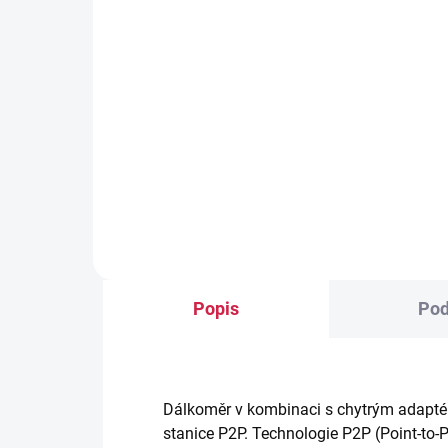
1 
4 501,20 Kč včetně DPH
1 5
Do košíku
Masivní fotostativ, vhodný pro
dálkoměry DISTO a skenery
Bra
BLK360 4-dílné výsuvné twist
pro 
nohy
Orga
Popis
Pod
Dálkoměr v kombinaci s chytrým adapté
stanice P2P. Technologie P2P (Point-to-