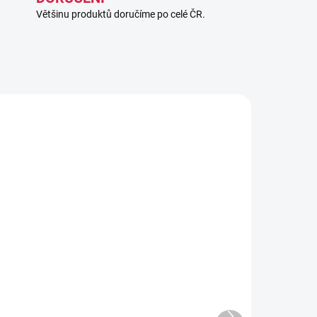
Většinu produktů doručíme po celé ČR.
7351
854154
ADEM
SKLADEM
2 KS)
(1 KS)
Univerzální držák na
tyčku pro malé tablety,
úhlopříčka obrazovky 7" -
Další