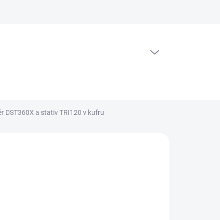
PRÁZDNÝ KOŠÍK
NÁKUPNÍ
KOŠÍK
r DST360X a stativ TRI120 v kufru