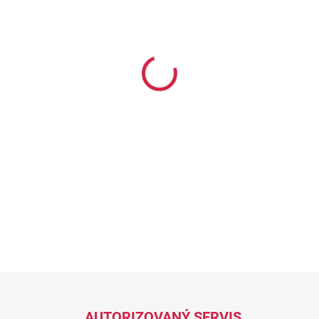
−
+
Profesionální sada pro 3D m
displejem a fotoaparátem. M
funkcí.
DETAILNÍ INFORMACE
ZEPTAT SE
AUTORIZOVANÝ SERVIS