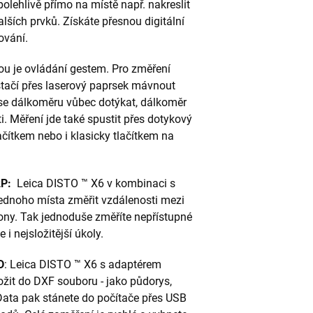
olehlivě přímo na místě např. nakreslit
lších prvků. Získáte přesnou digitální
ování.
u je ovládání gestem. Pro změření
stačí přes laserový paprsek mávnout
se dálkoměru vůbec dotýkat, dálkoměr
i. Měření jde také spustit přes dotykový
ačítkem nebo i klasicky tlačítkem na
2P:
Leica DISTO ™ X6 v kombinaci s
dnoho místa změřit vzdálenosti mezi
lony. Tak jednoduše změříte nepřístupné
i nejsložitější úkoly.
D
: Leica DISTO ™ X6 s adaptérem
it do DXF souboru - jako půdorys,
Data pak stánete do počítače přes USB