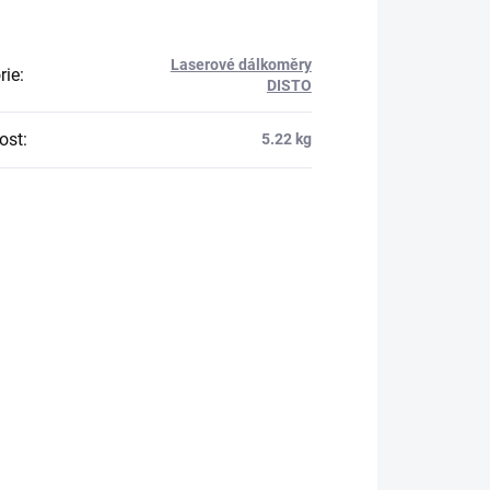
Laserové dálkoměry
rie
:
DISTO
ost
:
5.22 kg