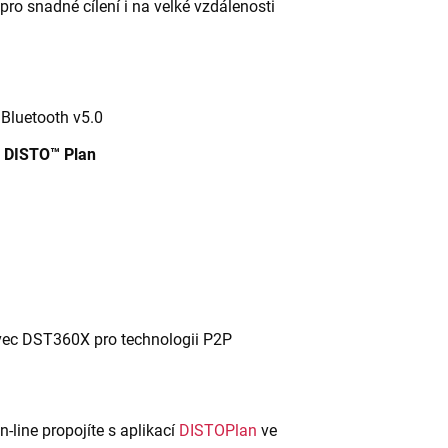
pro snadné cílení i na velké vzdálenosti
Bluetooth v5.0
a DISTO™ Plan
avec DST360X pro technologii P2P
-line propojíte s aplikací
DISTOPlan
ve