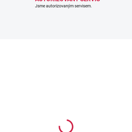
Jsme autorizovaným servisem.
1026879
85
SKLADEM
SKL
(3 KS)
(
ganizér – pouzdro na
Univerzální držák na
asek pro DISTO
tyčku pro velké
smartphony