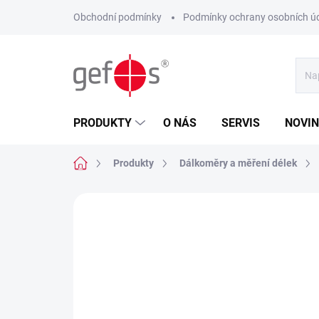
Přejít
Obchodní podmínky
Podmínky ochrany osobních ú
na
obsah
PRODUKTY
O NÁS
SERVIS
NOVI
Domů
Produkty
Dálkoměry a měření délek
1 hodnocení
Podrobnosti hodnoce