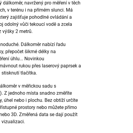
vý dálkoměr, navržený pro měření v těch
h, v terénu i na přímém slunci. Má
 který zajišťuje pohodlné ovládání a
troj odolný vůči tekoucí vodě a zcela
z výšky 2 metrů.
jednoduché. Dálkoměr nabízí řadu
ky, přepočet šikmé délky na
ěření úhlu... Novinkou
í mávnout rukou přes laserový paprsek a
stisknutí tlačítka.
dálkoměr v měřickou sadu s
t). Z jednoho místa snadno změříte
úhel nebo i plochu. Bez obtíží určíte
přístupné prostory nebo můžete přímo
nebo 3D. Změřená data se dají použít
vizualizaci.