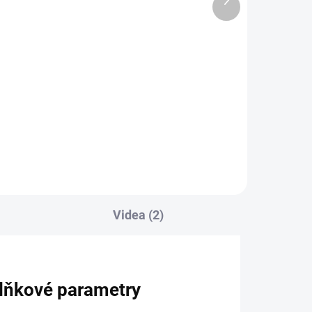
8"
produkt
3 950 Kč
4 779,50 Kč včetně DPH
Do košíku
o
Držák malého tabletu (7" - 8") na
tyčku
Videa (2)
lňkové parametry