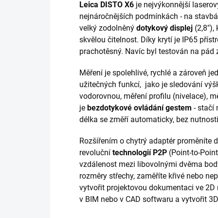
Leica DISTO X6
je nejvýkonnější lasero
nejnáročnějších podmínkách - na stavbác
velký zodolněný
dotykový displej
(2,8"),
skvělou čitelnost. Díky krytí je IP65 přís
prachotěsný. Navíc byl testován na pád 
Měření je spolehlivé, rychlé a zároveň 
užitečných funkcí, jako je sledování výš
vodorovnou, měření profilu (nivelace), m
je
bezdotykové ovládání gestem
- stač
délka se změří automaticky, bez nutnosti 
Rozšířením o chytrý adaptér proměníte 
revoluční
technologií P2P
(Point-to-Poin
vzdálenost mezi libovolnými dvěma body, 
rozměry střechy, zaměříte křivé nebo ne
vytvořit projektovou dokumentaci ve 2D 
v BIM nebo v CAD softwaru a vytvořit 3D 