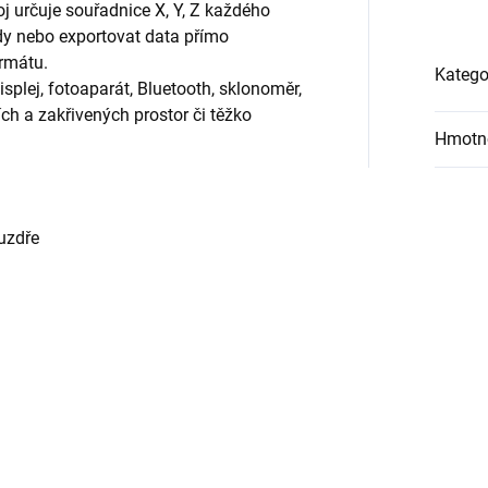
oj určuje souřadnice X, Y, Z každého
dy nebo exportovat data přímo
rmátu.
Katego
lej, fotoaparát, Bluetooth, sklonoměr,
ích a zakřivených prostor či těžko
Hmotn
uzdře