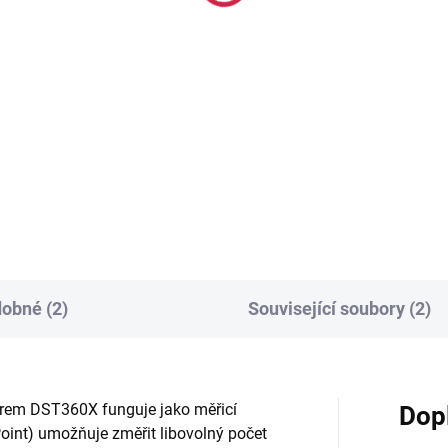
240 Kč
3 275 Kč
00,40 Kč včetně DPH
3 962,75 Kč včetně DPH
Do košíku
Do košíku
šna kolem opasku s místem
DISTO a další nářadí.
Držák velkého mobilu (šířka d
nizér pro profíky.
11,5 cm) na tyčku
obné (2)
Související soubory (2)
rem DST360X funguje jako měřicí
Dop
Point) umožňuje změřit libovolný počet