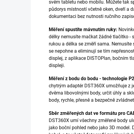
svém tabletu nebo mobilu. Můžete tak sp
půdorys místností včetně oken, dveří a da
dokumentaci bez nutnosti ručního zapis
Měření spustíte mávnutím ruky:
Novinko
délky nemusíte mačkat žádné tlačítko - 
rukou a délka se změří sama. Nemusíte 
se nepohne a eliminují se tím nepřesnost
displej, z aplikace DISTOPlan, bočním tl
displeji.
Měření z bodu do bodu - technologie P
chytrým adaptér DST360X umožňuje z je
dvěma libovolnými body, určit úhly a sk
body, rychle, přesně a bezpečně zvládnete 
Sběr změřených dat ve formátu pro CA
DST360X umí všechny změřené body ulož
jako boční pohled nebo jako 3D model. 