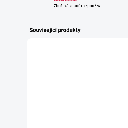
Zboží vás naučíme používat.
Související produkty
848788
SKLADEM
(3 KS)
TRI120 fotostativ Leica
Or
op
3 720 Kč